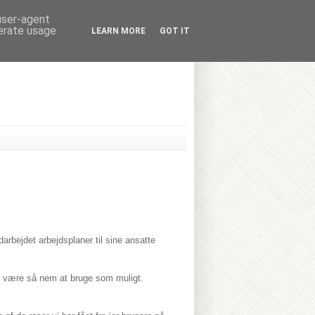
 user-agent
nerate usage
LEARN MORE
GOT IT
arbejdet arbejdsplaner til sine ansatte
al være så nem at bruge som muligt.