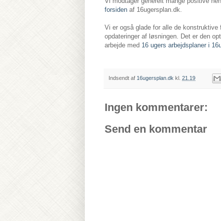
Vi modtager generelt mange positive henven
forsiden
af 16ugersplan.dk.
Vi er også glade for alle de konstruktive
opdateringer af løsningen. Det er den o
arbejde med
16 ugers arbejdsplaner i 16
Indsendt af
16ugersplan.dk
kl.
21.19
Ingen kommentarer:
Send en kommentar