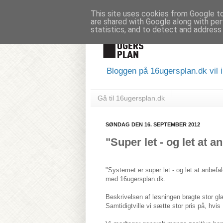
This site uses cookies from Google to 
are shared with Google along with per
statistics, and to detect and address
Bloggen på 16ugersplan.dk vil i
Gå til 16ugersplan.dk
SØNDAG DEN 16. SEPTEMBER 2012
"Super let - og let at a
"Systemet er super let - og let at anbefa
med 16ugersplan.dk.
Beskrivelsen af løsningen bragte stor g
Samtidigtville vi sætte stor pris på, hvis