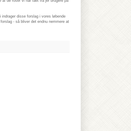
af de roser vi har fået fra jer brugere på
 indrager disse forslag i vores løbende
forslag - så bliver det endnu nemmere at