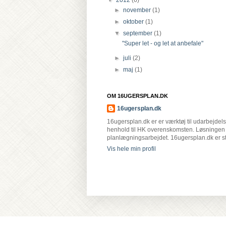
▼
2012
(6)
►
november
(1)
►
oktober
(1)
▼
september
(1)
"Super let - og let at anbefale"
►
juli
(2)
►
maj
(1)
OM 16UGERSPLAN.DK
16ugersplan.dk
16ugersplan.dk er er værktøj til udarbejdel
henhold til HK overenskomsten. Løsningen
planlægningsarbejdet. 16ugersplan.dk er sti
Vis hele min profil