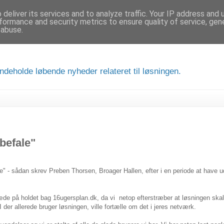
deliver its services and to analyze traffic. Your IP address and
formance and security metrics to ensure quality of service, ge
 abuse.
ndeholde løbende nyheder relateret til løsningen.
nbefale"
le" - sådan skrev Preben Thorsen, Broager Hallen, efter i en periode at have ud
læde på holdet bag 16ugersplan.dk, da vi netop efterstræber at løsningen sk
 I der allerede bruger løsningen, ville fortælle om det i jeres netværk.