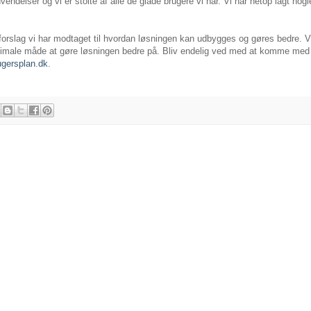
delser og vi er stolte af alle de glade brugere vi har. Vi har netop lagt nogle 
 forslag vi har modtaget til hvordan løsningen kan udbygges og gøres bedre. Vi
ptimale måde at gøre løsningen bedre på. Bliv endelig ved med at komme med 
ugersplan.dk
.