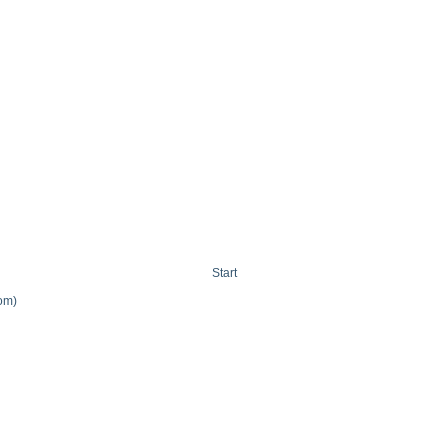
Start
om)